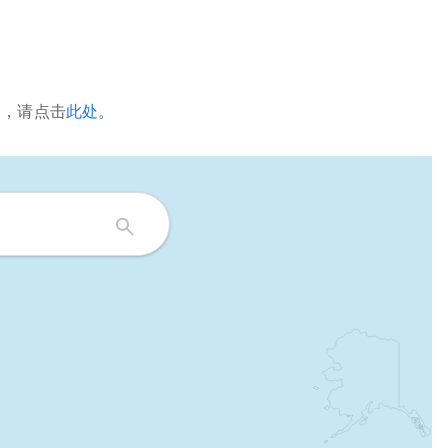
品，请点击
此处
。