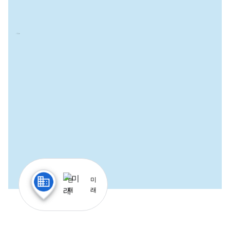
현
미
재
래